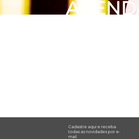
AGEND
Cadastre aqui e receba
todas as novidades por e-
mail.