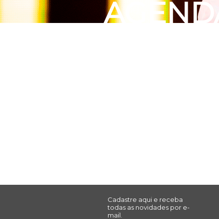
AGEND
Cadastre aqui e receba
todas as novidades por e-
mail.