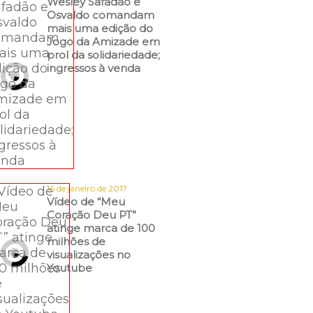
Wesley Safadão e
Osvaldo comandam
mais uma edição do
Jogo da Amizade em
prol da solidariedade;
ingressos à venda
16 de janeiro de 2017
Vídeo de “Meu
Coração Deu PT”
atinge marca de 100
milhões de
visualizações no
Youtube