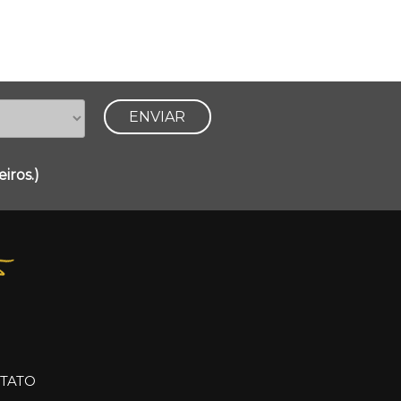
iros.)
TATO