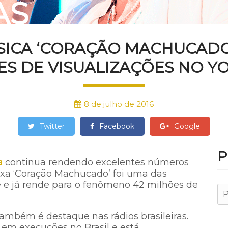
AS
SICA ‘CORAÇÃO MACHUCADO
ES DE VISUALIZAÇÕES NO Y
8 de julho de 2016
Twitter
Facebook
Google
P
a
continua rendendo excelentes números
ixa ‘Coração Machucado’ foi uma das
 e já rende para o fenômeno 42 milhões de
também é destaque nas rádios brasileiras.
 em execuções no Brasil e está