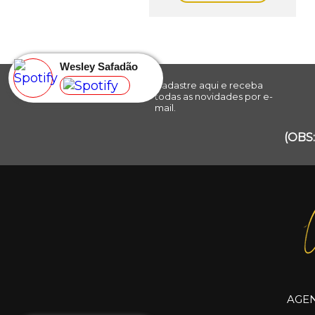
Wesley Safadão
Cadastre aqui e receba
todas as novidades por e-
mail.
(OBS:
AGE