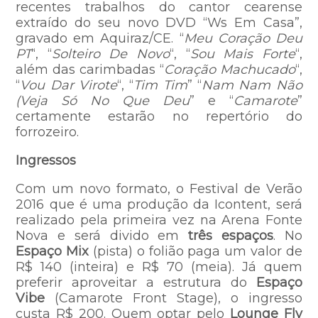
recentes trabalhos do cantor cearense
extraído do seu novo DVD “Ws Em Casa”,
gravado em Aquiraz/CE. “
Meu Coração Deu
PT
“, “
Solteiro De Novo
“, “
Sou Mais Forte
“,
além das carimbadas “
Coração Machucado
“,
“
Vou Dar Virote
“, “
Tim Tim
” “
Nam Nam Não
(Veja Só No Que Deu
” e “
Camarote
”
certamente estarão no repertório do
forrozeiro.
Ingressos
Com um novo formato, o Festival de Verão
2016 que é uma produção da Icontent, será
realizado pela primeira vez na Arena Fonte
Nova e será divido em
três espaços
. No
Espaço Mix
(pista) o folião paga um valor de
R$ 140 (inteira) e R$ 70 (meia). Já quem
preferir aproveitar a estrutura do
Espaço
Vibe
(Camarote Front Stage), o ingresso
custa R$ 200. Quem optar pelo
Lounge Fly