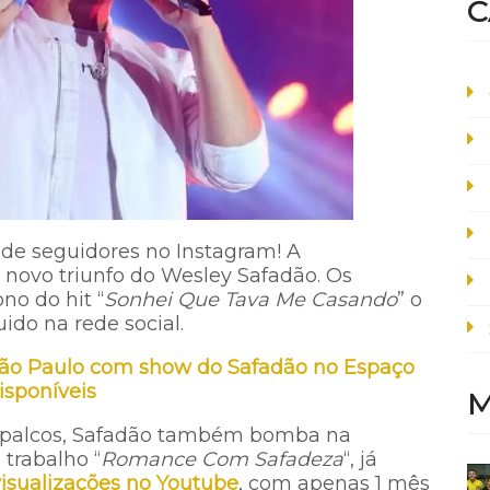
C
 de seguidores no Instagram! A
 novo triunfo do Wesley Safadão. Os
no do hit “
Sonhei Que Tava Me Casando
” o
uido na rede social.
São Paulo com show do Safadão no Espaço
isponíveis
M
s palcos, Safadão também bomba na
 trabalho “
Romance Com Safadeza
“, já
visualizações no Youtube
, com apenas 1 mês