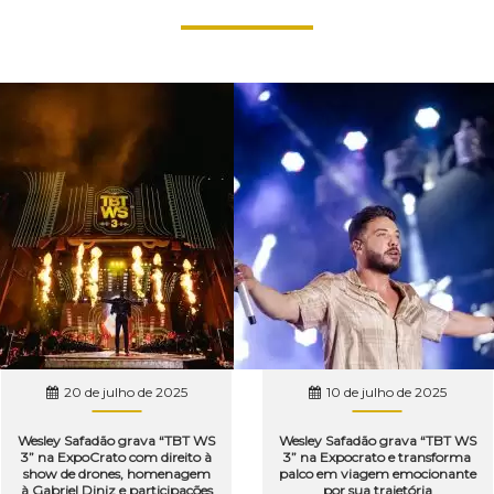
20 de julho de 2025
10 de julho de 2025
Wesley Safadão grava “TBT WS
Wesley Safadão grava “TBT WS
3” na ExpoCrato com direito à
3” na Expocrato e transforma
show de drones, homenagem
palco em viagem emocionante
à Gabriel Diniz e participações
por sua trajetória