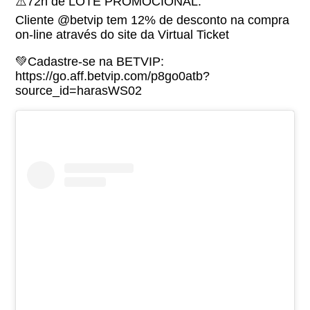
⚠️72h de LOTE PROMOCIONAL:
Cliente @betvip tem 12% de desconto na compra
on-line através do site da Virtual Ticket
💚Cadastre-se na BETVIP:
https://go.aff.betvip.com/p8go0atb?
source_id=harasWS02