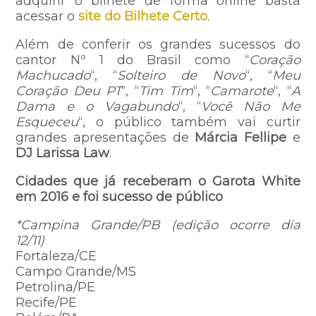
adquirir o bilhete de forma online basta
acessar o
site do Bilhete Certo
.
Além de conferir os grandes sucessos do
cantor Nº 1 do Brasil como “
Coração
Machucado
“, “
Solteiro de Novo
“, “
Meu
Coração Deu PT
“, “
Tim Tim
“, “
Camarote
“, “
A
Dama e o Vagabundo
“, “
Você Não Me
Esqueceu
“, o público também vai curtir
grandes apresentações de
Márcia Fellipe
e
DJ Larissa Law
.
Cidades que já receberam o Garota White
em 2016 e foi sucesso de público
*Campina Grande/PB (edição ocorre dia
12/11)
Fortaleza/CE
Campo Grande/MS
Petrolina/PE
Recife/PE