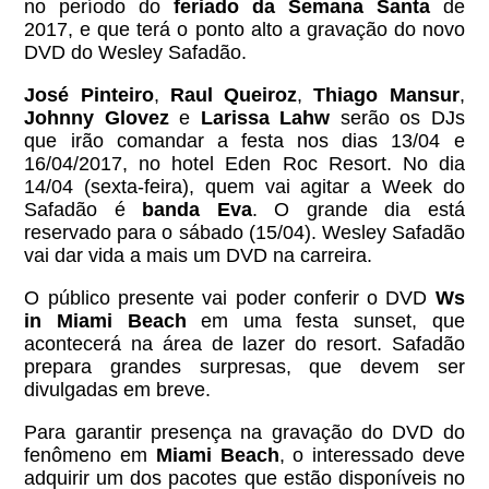
no período do
feriado da Semana Santa
de
2017, e que terá o ponto alto a gravação do novo
DVD do Wesley Safadão.
José Pinteiro
,
Raul Queiroz
,
Thiago Mansur
,
Johnny Glovez
e
Larissa Lahw
serão os DJs
que irão comandar a festa nos dias 13/04 e
16/04/2017, no hotel Eden Roc Resort. No dia
14/04 (sexta-feira), quem vai agitar a Week do
Safadão é
banda Eva
. O grande dia está
reservado para o sábado (15/04). Wesley Safadão
vai dar vida a mais um DVD na carreira.
O público presente vai poder conferir o DVD
Ws
in Miami Beach
em uma festa sunset, que
acontecerá na área de lazer do resort. Safadão
prepara grandes surpresas, que devem ser
divulgadas em breve.
Para garantir presença na gravação do DVD do
fenômeno em
Miami Beach
, o interessado deve
adquirir um dos pacotes que estão disponíveis no