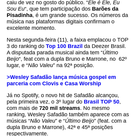
caiu de vez no gosto do público. “
Ele é Ele, Eu
Sou Eu
“, que tem participação dos
Barões da
Pisadinha
, é um grande sucesso. Os números da
música nas plataformas digitais confirmam o
excelente momento.
Nesta segunda-feira (11), a faixa emplacou o TOP
3 do ranking do
Top 100 Brazil
da Deezer Brasil.
A disputada parada musical ainda tem “
Último
Beijo
“, feat com a dupla Bruno e Marrone, no 62º
lugar, e “
Não Valeu
” na 92ª posição.
>Wesley Safadão lança música gospel em
parceria com Clovis e Casa Worship
Já no Spotify, o novo hit de Safadão alcançou,
pela primeira vez, o 3º lugar do
Brasil TOP 50
,
com mais de
720 mil streams
. No mesmo
ranking, Wesley Safadão também aparece com as
músicas “
Não Valeu
” e “
Último Beijo
” (feat. com a
dupla Bruno e Marrone), 42ª e 45ª posições
respectivamente.