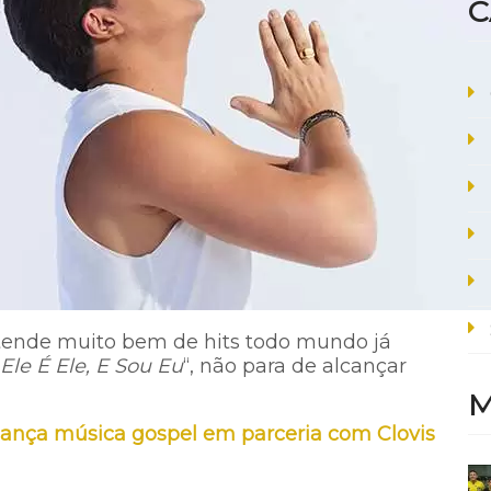
C
tende muito bem de hits todo mundo já
Ele É Ele, E Sou Eu
“, não para de alcançar
M
lança música gospel em parceria com Clovis