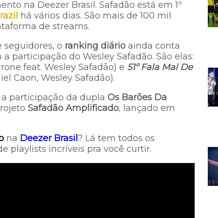
nto na Deezer Brasil. Safadão está em 1º
razil
há vários dias. São mais de 100 mil
ataforma de streams.
 seguidores, o
ranking diário
ainda conta
 a participação do Wesley Safadão. São elas:
rone feat. Wesley Safadão) e
51º
Fa
la Mal De
el Caon, Wesley Safadão).
 a participação da dupla
Os Barões Da
projeto
Safadão Amplificado
, lançado em
o
na
Deezer Brasil
? Lá tem todos os
 playlists incríveis pra você curtir.