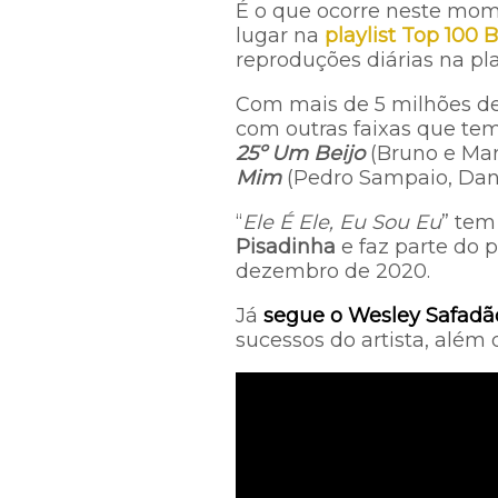
É o que ocorre neste mome
lugar na
playlist Top 100 B
reproduções diárias na pl
Com mais de 5 milhões de
com outras faixas que tem
25º
U
m Beijo
(Bruno e Mar
Mim
(Pedro Sampaio, Dani
“
Ele É Ele, Eu Sou Eu
” tem
Pisadinha
e faz parte do 
dezembro de 2020.
Já
segue o Wesley Safadã
sucessos do artista, além de