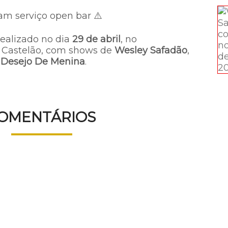
zam serviço open bar ⚠️
realizado no dia
29 de abril
, no
 Castelão, com shows de
Wesley Safadão
,
e
Desejo De Menina
.
OMENTÁRIOS