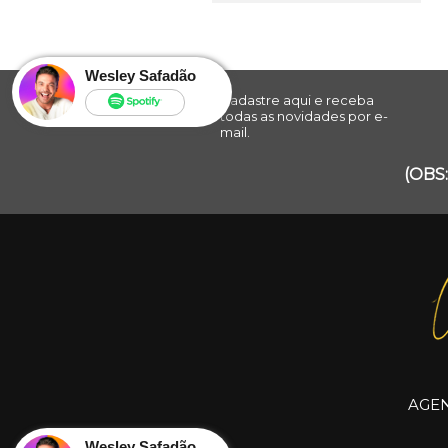
Wesley Safadão
Cadastre aqui e receba
todas as novidades por e-
mail.
(OBS:
AGE
Wesley Safadão