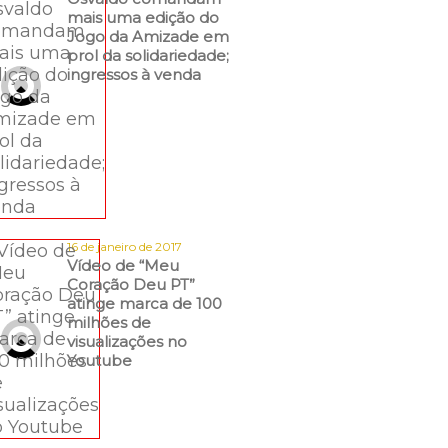
mais uma edição do
Jogo da Amizade em
prol da solidariedade;
ingressos à venda
16 de janeiro de 2017
Vídeo de “Meu
Coração Deu PT”
atinge marca de 100
milhões de
visualizações no
Youtube