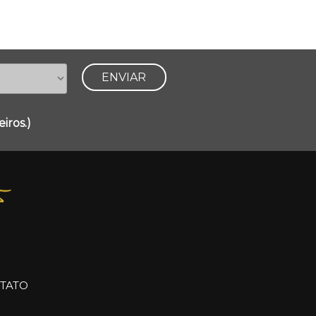
iros.)
TATO