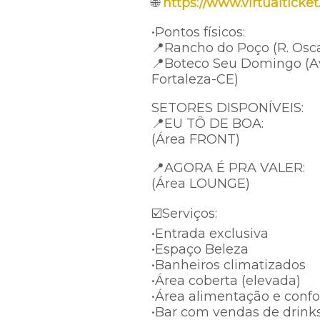
🌐
https://www.virtualticke
•Pontos físicos:
📍Rancho do Poço (R. Osc
📍Boteco Seu Domingo (Av. 
Fortaleza-CE)
SETORES DISPONÍVEIS:
📍EU TÔ DE BOA:
(Área FRONT)
📍AGORA É PRA VALER:
(Área LOUNGE)
☑️Serviços:
•Entrada exclusiva
•Espaço Beleza
•Banheiros climatizados
•Área coberta (elevada)
•Área alimentação e confo
•Bar com vendas de drinks