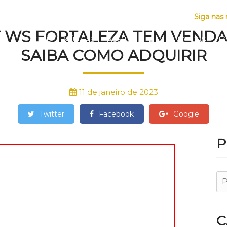
AS
Siga nas 
 WS FORTALEZA TEM VENDAS
HOME
MÚSICAS
AGENDA
BIO
NOTÍCIAS
F
SAIBA COMO ADQUIRIR
11 de janeiro de 2023
Twitter
Facebook
Google
P
C