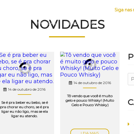
S
Siga nas 
NOVIDADES
HOME
MÚSICAS
AGENDA
BIO
NOTÍCIAS
F
P
14 de outubro de 2016
14 de outubro de 2016
Tô vendo que você é muito
C
gelo e pouco Whisky! (Muito
Se é pra beber eu bebo, se é
Gelo e Pouco Whisky)
pra chorar eu choro, se é pra
ligar eu não ligo, mas se ela
ligar eu atendo.
LEIA MAIS