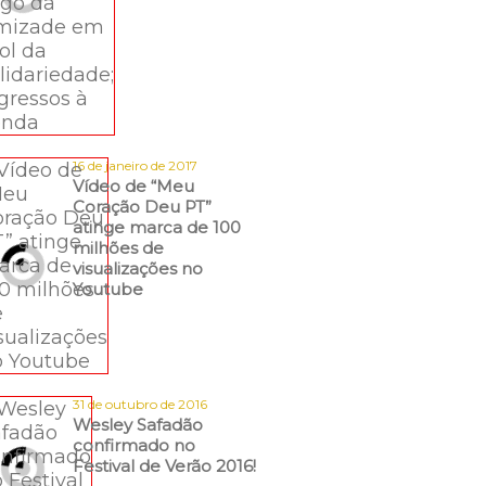
16 de janeiro de 2017
Vídeo de “Meu
Coração Deu PT”
atinge marca de 100
milhões de
visualizações no
Youtube
31 de outubro de 2016
Wesley Safadão
confirmado no
Festival de Verão 2016!