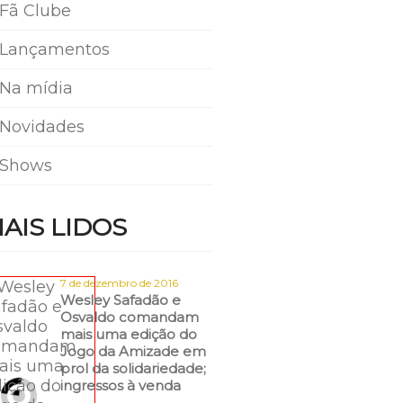
Fã Clube
Lançamentos
Na mídia
Novidades
Shows
AIS LIDOS
7 de dezembro de 2016
Wesley Safadão e
Osvaldo comandam
mais uma edição do
Jogo da Amizade em
prol da solidariedade;
ingressos à venda