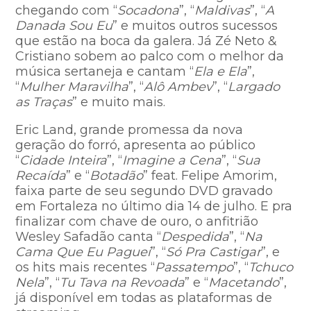
chegando com “
Socadona
”, “
Maldivas
”, “
A
Danada Sou Eu
” e muitos outros sucessos
que estão na boca da galera. Já Zé Neto &
Cristiano sobem ao palco com o melhor da
música sertaneja e cantam “
Ela e Ela
”,
“
Mulher Maravilha
”, “
Alô Ambev
”, “
Largado
as Traças
” e muito mais.
Eric Land, grande promessa da nova
geração do forró, apresenta ao público
“
Cidade Inteira
”, “
Imagine a Cena
”, “
Sua
Recaída
” e “
Botadão
” feat. Felipe Amorim,
faixa parte de seu segundo DVD gravado
em Fortaleza no último dia 14 de julho. E pra
finalizar com chave de ouro, o anfitrião
Wesley Safadão canta “
Despedida
”, “
Na
Cama Que Eu Paguei
”, “
Só Pra Castigar
”, e
os hits mais recentes “
Passatempo
”, “
Tchuco
Nela
”, “
Tu Tava na Revoada
” e “
Macetando
”,
já disponível em todas as plataformas de