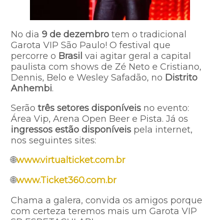
No dia
9 de dezembro
tem o tradicional
Garota VIP São Paulo! O festival que
percorre o
Brasil
vai agitar geral a capital
paulista com shows de Zé Neto e Cristiano,
Dennis, Belo e Wesley Safadão, no
Distrito
Anhembi
.
Serão
três setores disponíveis
no evento:
Área Vip, Arena Open Beer e Pista. Já os
ingressos estão disponíveis
pela internet,
nos seguintes sites:
🌐
www.virtualticket.com.br
🌐
www.Ticket360.com.br
Chama a galera, convida os amigos porque
com certeza teremos mais um Garota VIP