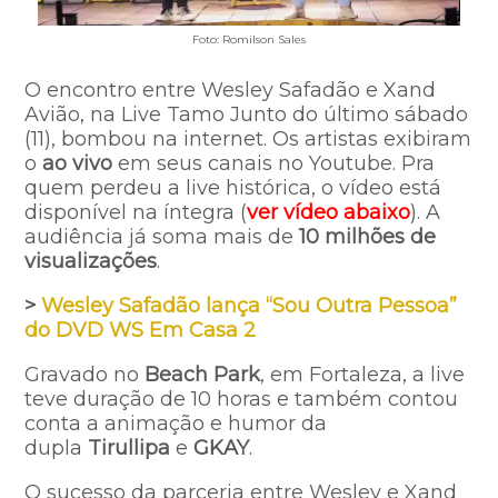
Foto: Romilson Sales
O encontro entre Wesley Safadão e Xand
Avião, na Live Tamo Junto do último sábado
(11), bombou na internet. Os artistas exibiram
o
ao vivo
em seus canais no Youtube. Pra
quem perdeu a live histórica, o vídeo está
disponível na íntegra (
ver vídeo abaixo
). A
audiência já soma mais de
10 milhões de
visualizações
.
>
Wesley Safadão lança “Sou Outra Pessoa”
do DVD WS Em Casa 2
Gravado no
Beach Park
, em Fortaleza, a live
teve duração de 10 horas e também contou
conta a animação e humor da
dupla
Tirullipa
e
GKAY
.
O sucesso da parceria entre Wesley e Xand