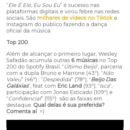
“
Ele É Ele, Eu Sou Eu
” é sucesso nas
plataformas digitais e virou febre nas redes
sociais. São
milhares de vídeos no Tiktok
e
Instagram do público fazendo a dança
oficial da música.
Top 200
Além de alcançar o primeiro lugar, Wesley
Safadão acumula outras
6 músicas
no Top
200 do Spotify Brasil. “
Último Beijo
“, parceria
com a dupla Bruno e Marrone (43º); “
Não
Valeu
” (46º) ; “
Despedida
” (78º); “
Beijo Das
Galáxias
“, feat com
Eric Land
(93º); “
Isca
“,
participação com Jonas Esticado (109º) e
“
Confidencial
” (115º) são as faixas em
destaque.
Qual delas é sua preferida?
Comenta aí
=)