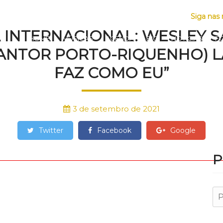
AS
Siga nas 
 INTERNACIONAL: WESLEY 
HOME
MÚSICAS
AGENDA
BIO
NOTÍCIAS
F
ANTOR PORTO-RIQUENHO) 
FAZ COMO EU”
3 de setembro de 2021
Twitter
Facebook
Google
P