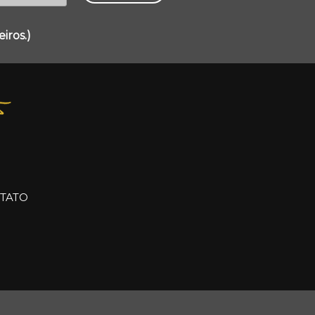
iros.)
TATO