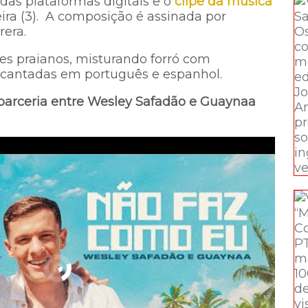
das plataformas digitais e o
clipe da música
feira (3). A composição é assinada por
era.
es praianos, misturando forró com
s cantadas em português e espanhol.
 parceria entre Wesley Safadão e Guaynaa