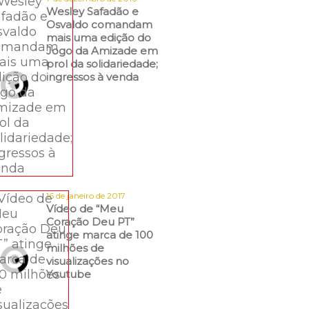
Wesley Safadão e
Osvaldo comandam
mais uma edição do
Jogo da Amizade em
prol da solidariedade;
ingressos à venda
16 de janeiro de 2017
Vídeo de “Meu
Coração Deu PT”
atinge marca de 100
milhões de
visualizações no
Youtube