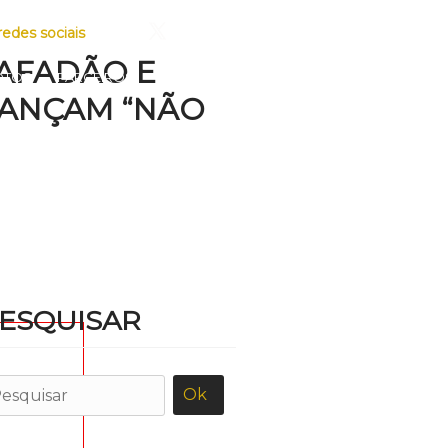
redes sociais
SAFADÃO E
OTOS
PARCEIROS
CONTATO
LANÇAM “NÃO
ESQUISAR