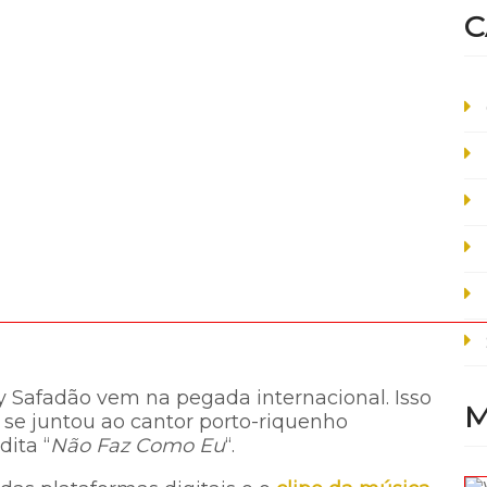
C
y Safadão vem na pegada internacional. Isso
M
e se juntou ao cantor porto-riquenho
dita “
Não Faz Como Eu
“.