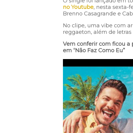
O single foi lançado em to
no Youtube
, nesta sexta-
Brenno Casagrande e Cabr
No clipe, uma vibe com ar
reggaeton, além de letra
Vem conferir com ficou a
em “Não Faz Como Eu”