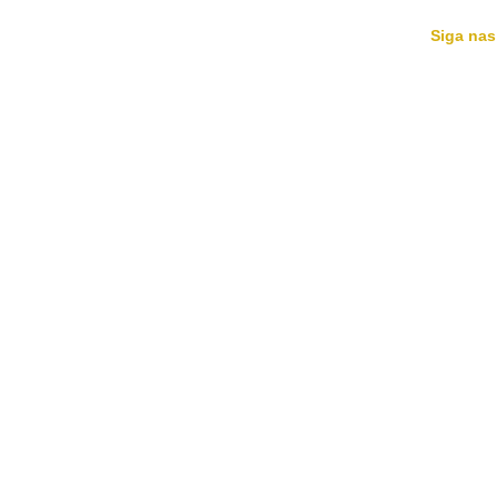
Siga nas
HOME
MÚSICAS
AGENDA
BIO
NOTÍCIAS