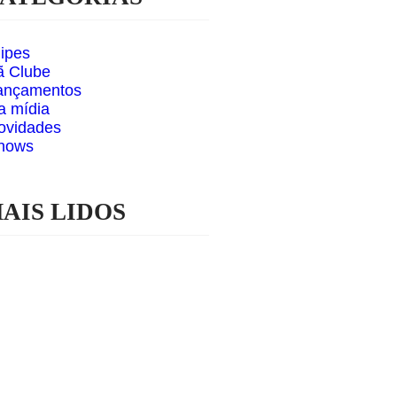
lipes
ã Clube
ançamentos
a mídia
ovidades
hows
AIS LIDOS