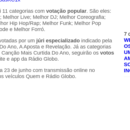
 11 categorias com
votação popular
. São eles:
; Melhor Live; Melhor DJ; Melhor Coreografia;
lhor Hip Hop/Rap; Melhor Funk; Melhor Pop
de e Melhor Forró.
7 
W
 votadas por um
júri especializado
indicado pela
O
Do Ano, A Aposta e Revelação. Já as categorias
U
e Canção Mais Curtida Do Ano, seguirão os
votos
A
ite e app da Rádio Globo.
S
ia 23 de junho com transmissão online no
I
dos veículos Quem e Rádio Globo.