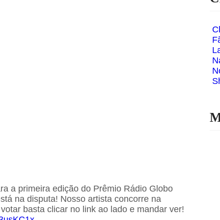
C
F
L
N
N
S
M
ra a primeira edição do Prêmio Rádio Globo
á na disputa! Nosso artista concorre na
 votar basta clicar no link ao lado e mandar ver!
o/3usKC1x