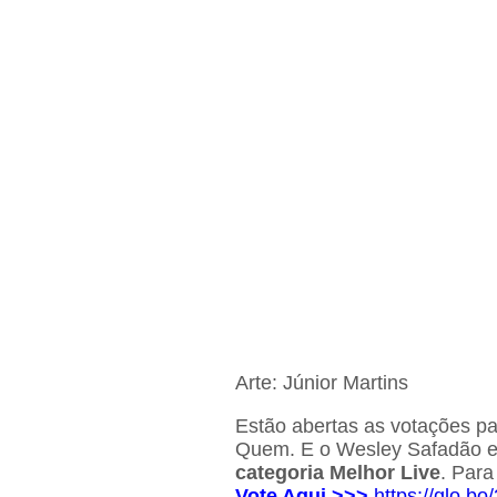
Arte: Júnior Martins
Estão abertas as votações pa
Quem. E o Wesley Safadão est
categoria Melhor Live
. Para
Vote Aqui >>>
https://glo.b