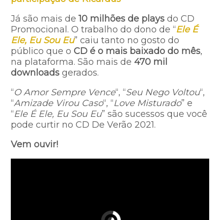
Já são mais de
10 milhões de plays
do CD
Promocional. O trabalho do dono de “
Ele É
Ele, Eu Sou Eu
” caiu tanto no gosto do
público que o
CD é o mais baixado do mês
,
na plataforma. São mais de
470 mil
downloads
gerados.
“
O Amor Sempre Vence
“, “
Seu Nego Voltou
“,
“
Amizade Virou Caso
“, “
Love Misturado
” e
“
Ele É Ele, Eu Sou Eu
” são sucessos que você
pode curtir no CD De Verão 2021.
Vem ouvir!