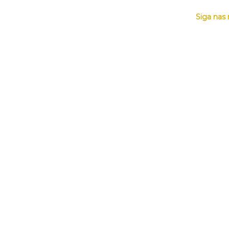
Siga nas 
HOME
MÚSICAS
AGENDA
BIO
NOTÍCIAS
F