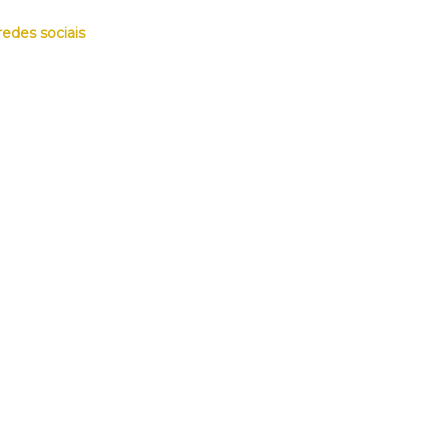
redes sociais
OTOS
PARCEIROS
CONTATO