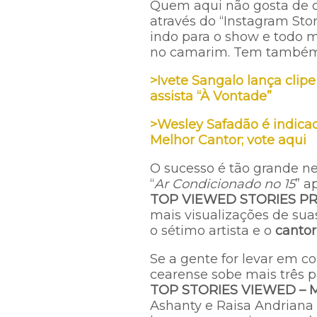
Quem aqui não gosta de co
através do “Instagram Stor
indo para o show e todo m
no camarim. Tem também r
>Ivete Sangalo lança clip
assista “À Vontade”
>Wesley Safadão é indica
Melhor Cantor; vote aqui
O sucesso é tão grande n
“
Ar Condicionado no 15
” a
TOP VIEWED STORIES P
mais visualizações de sua
o sétimo artista e o
cantor
Se a gente for levar em c
cearense sobe mais três p
TOP STORIES VIEWED – 
Ashanty e Raisa Andriana e