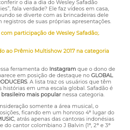
nferir o dia a dia do Wesley Safadão
ies”, fala verdade? Ele faz vídeos em casa,
undo se diverte com as brincadeiras dele
egistros de suas próprias apresentações.
e com participação de Wesley Safadão;.
do ao Prêmio Multishow 2017 na categoria
essa ferramenta do
Instagram
que o dono de
parece em posição de destaque no
GLOBAL
RODUCERS
. A lista traz os usuários que têm
s histórias em uma escala global. Safadão é
 brasileiro mais popular
nessa categoria.
onsideração somente a área musical, o
osições, ficando em um honroso 4° lugar do
MUSIC
, atrás apenas das cantoras indonésias
 do cantor colombiano J Balvin (1°, 2° e 3°