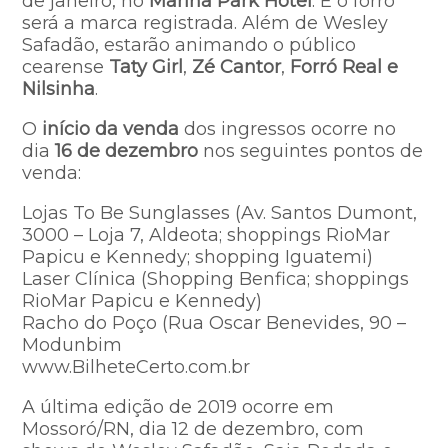
de janeiro, no
Marina Park Hotel
. E o forró
será a marca registrada. Além de Wesley
Safadão, estarão animando o público
cearense
Taty Girl
,
Zé Cantor
,
Forró Real e
Nilsinha
.
O
início da venda
dos ingressos ocorre no
dia
16 de dezembro
nos seguintes pontos de
venda:
Lojas To Be Sunglasses (Av. Santos Dumont,
3000 – Loja 7, Aldeota; shoppings RioMar
Papicu e Kennedy; shopping Iguatemi)
Laser Clínica (Shopping Benfica; shoppings
RioMar Papicu e Kennedy)
Racho do Poço (Rua Oscar Benevides, 90 –
Modunbim
www.BilheteCerto.com.br
A última edição de 2019 ocorre em
Mossoró/RN, dia 12 de dezembro, com