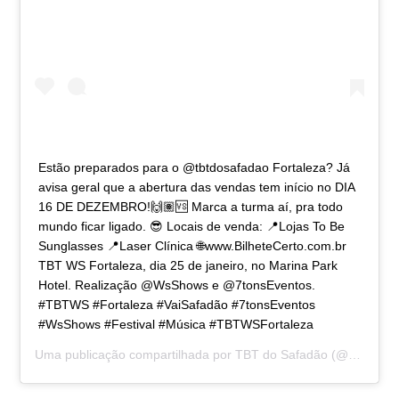
Estão preparados para o @tbtdosafadao Fortaleza? Já
avisa geral que a abertura das vendas tem início no DIA
16 DE DEZEMBRO!🙌🏽🆚 Marca a turma aí, pra todo
mundo ficar ligado. 😎 Locais de venda: 📍Lojas To Be
Sunglasses 📍Laser Clínica 🌐www.BilheteCerto.com.br
TBT WS Fortaleza, dia 25 de janeiro, no Marina Park
Hotel. Realização @WsShows e @7tonsEventos.
#TBTWS #Fortaleza #VaiSafadão #7tonsEventos
#WsShows #Festival #Música #TBTWSFortaleza
Uma publicação compartilhada por
TBT do Safadão
(@tbtdosafadao) em