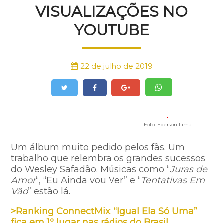
VISUALIZAÇÕES NO
YOUTUBE
22 de julho de 2019
Foto: Ederson Lima
Um álbum muito pedido pelos fãs. Um
trabalho que relembra os grandes sucessos
do Wesley Safadão. Músicas como “
Juras de
Amor
“, “Eu Ainda vou Ver” e “
Tentativas Em
Vão
” estão lá.
>Ranking ConnectMix: “Igual Ela Só Uma”
fica em 1º lugar nas rádios do Brasil