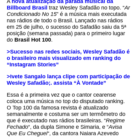
A
nova atualização da parada musical da
Billboard Brasil
traz Wesley Safadão no topo. “
Ar
Condicionado No 15
” é a música mais executada
nas rádios de todo o Brasil. Lançado nas rádios
em 25 de julho, o sucesso do Safadão saiu da 5ª
posição (semana passada) para o primeiro lugar
do
Brasil Hot 100
.
>Sucesso nas redes sociais, Wesley Safadão é
o brasileiro mais visualizado em ranking do
“Instagram Stories”
>Ivete Sangalo lança clipe com participação de
Wesley Safadão;. assista “À Vontade”
Essa é a primeira vez que o cantor cearense
coloca uma música no top do disputado ranking.
O Top 100 da famosa revista é atualizado
semanalmente e costuma ser um termômetro do
que é executado nas rádios brasileiras. “
Regime
Fechado
“, da dupla Simone e Simaria, e “
Avisa
Que Eu Cheguei
“, da cantora Naiara Azevedo