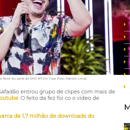
C
 de Novo’ faz parte do DVD WS Em Casa (Foto: Ederson Lima)
Safadão entrou grupo de clipes com mais de
outube
. O feito da fez foi co o vídeo de
M
arca de 1,7 milhão de downloads do