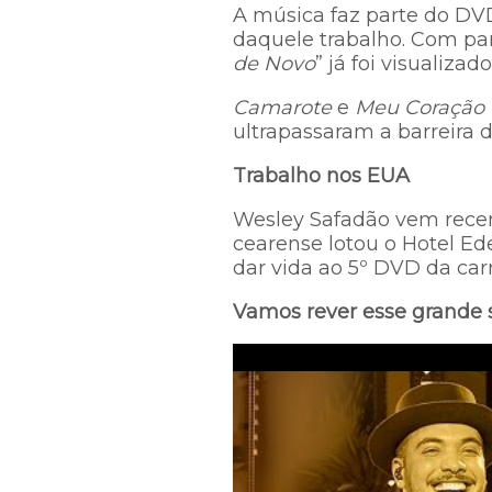
A música faz parte do DVD
daquele trabalho. Com pa
de Novo
” já foi visualiza
Camarote
e
Meu Coração
ultrapassaram a barreira d
Trabalho nos EUA
Wesley Safadão vem recen
cearense lotou o Hotel E
dar vida ao 5º DVD da carr
Vamos rever esse grande 