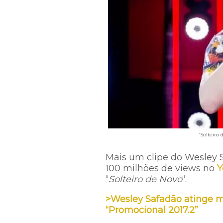
‘Solteiro
Mais um clipe do Wesley 
100 milhões de views no
Y
“
Solteiro de Novo
“.
>Wesley Safadão atinge m
“Promocional 2017.2”