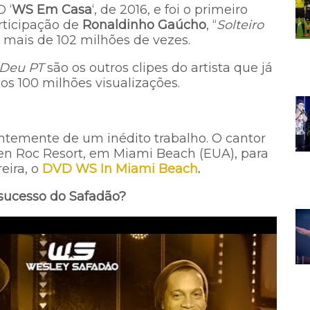
 ‘
WS Em Casa
‘, de 2016, e foi o primeiro
rticipação de
Ronaldinho Gaúcho
, “
Solteiro
do mais de 102 milhões de vezes.
 Deu PT
são os outros clipes do artista que já
os 100 milhões visualizações.
temente de um inédito trabalho. O cantor
den Roc Resort, em Miami Beach (EUA), para
eira, o
DVD WS In Miami Beach
.
sucesso do Safadão?