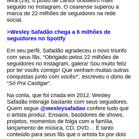
feira (29), o posto de cantor brasileiro mais
seguido no Instagram. O cearense superou a
marca de 22 milhões de seguidores na rede
social.
>Wesley Safadão chega a 6 milhões de
seguidores no Spotify
Em seu perfil, Safadão agradeceu o novo triunfo
com seus fãs. “Obrigado pelos 22 milhões de
seguidores no Instagram, galera! Sou muito feliz
por ter vocês comigo! Que venham muitas outras
conquistas junto com vocês!”, escreveu o dono de
“
Só Pra Castigar
“.
Na conta, que foi criada em 2012, Wesley
Safadão interage bastante com seus seguidores.
Quem segue
@wesleysafadao
confere tudo que
o artista produz. Ensaios, bastidores de shows,
projetos, momentos de folga com a família,
lançamento de música, CD, DVD… É tanto
conteúdo para seus fãs que o artista foi por dois