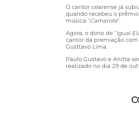
O cantor cearense já subi
quando recebeu o prêmio 
música “
Camarote
“.
Agora, o dono de “
Igual E
cantor da premiação com D
Gusttavo Lima.
Paulo Gustavo e Anitta se
realizado no dia 29 de out
C