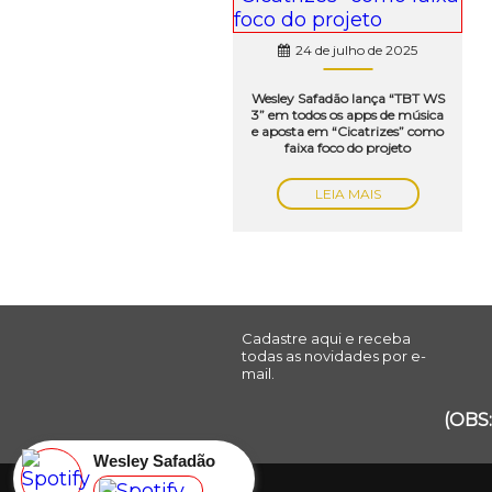
24 de julho de 2025
Wesley Safadão lança “TBT WS
3” em todos os apps de música
e aposta em “Cicatrizes” como
faixa foco do projeto
LEIA MAIS
Cadastre aqui e receba
todas as novidades por e-
mail.
(OBS:
Wesley Safadão