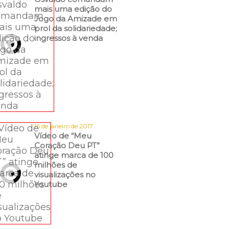
mais uma edição do
Jogo da Amizade em
prol da solidariedade;
ingressos à venda
16 de janeiro de 2017
Vídeo de “Meu
Coração Deu PT”
atinge marca de 100
milhões de
visualizações no
Youtube