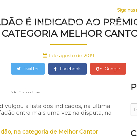
AS
Siga nas 
DÃO É INDICADO AO PRÊM
HOME
MÚSICAS
AGENDA
BIO
NOTÍCIAS
F
A CATEGORIA MELHOR CANTO
1 de agosto de 2019
Twitter
Facebook
Google
P
Foto: Ederson Lima
ivulgou a lista dos indicados, na última
Safadão entra mais uma vez na disputa, na
C
dão, na categoria de Melhor Cantor