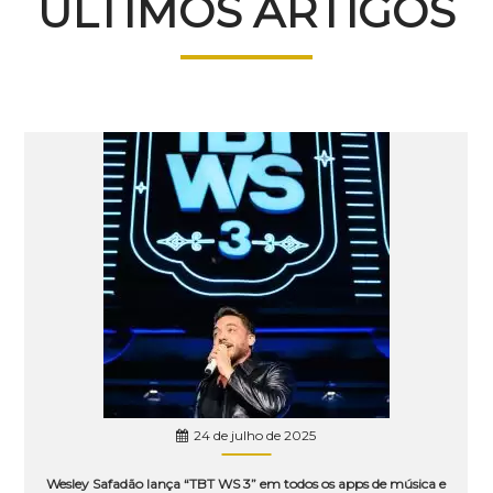
ÚLTIMOS ARTIGOS
24 de julho de 2025
Wesley Safadão lança “TBT WS 3” em todos os apps de música e