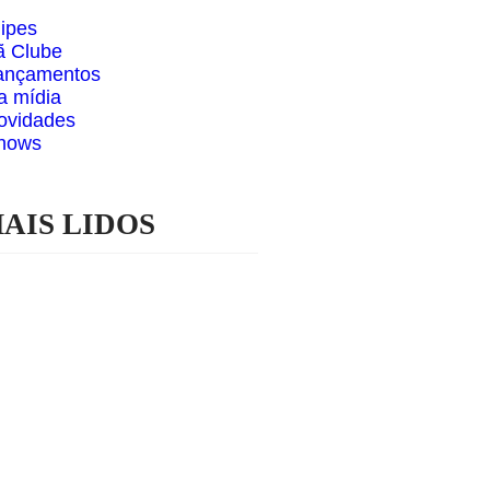
lipes
ã Clube
ançamentos
a mídia
ovidades
hows
AIS LIDOS