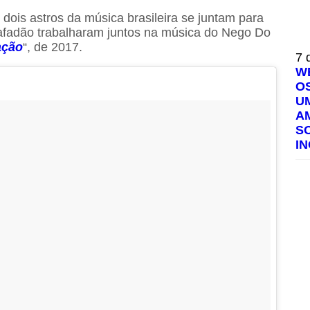
dois astros da música brasileira se juntam para
Safadão trabalharam juntos na música do Nego Do
ação
“, de 2017.
7 
W
O
U
A
S
I