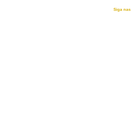
Siga nas
HOME
MÚSICAS
AGENDA
BIO
NOTÍCIAS