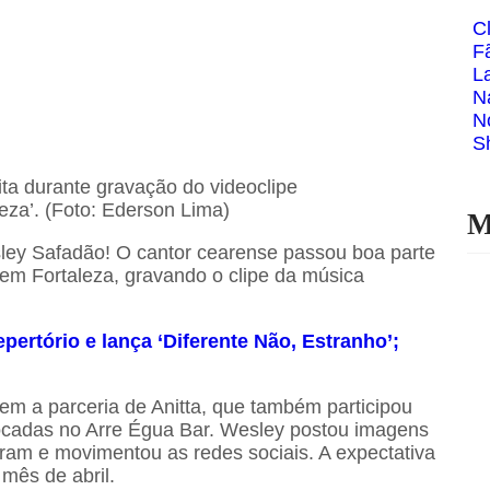
C
F
L
N
N
S
ta durante gravação do videoclipe
a’. (Foto: Ederson Lima)
M
ley Safadão! O cantor cearense passou boa parte
 em Fortaleza, gravando o clipe da música
pertório e lança ‘Diferente Não, Estranho’;
em a parceria de Anitta, que também participou
ocadas no Arre Égua Bar. Wesley postou imagens
ram e movimentou as redes sociais. A expectativa
 mês de abril.