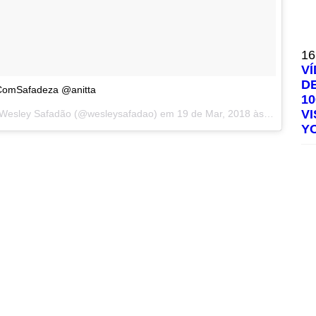
16
V
D
ComSafadeza @anitta
1
V
Wesley Safadão
(@wesleysafadao) em
19 de Mar, 2018 às 11:00 PDT
Y