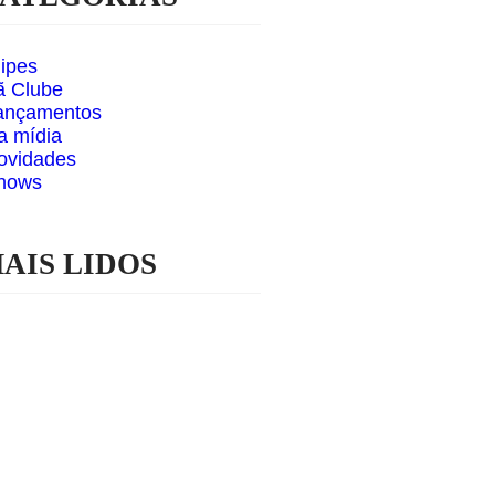
lipes
ã Clube
ançamentos
a mídia
ovidades
hows
AIS LIDOS