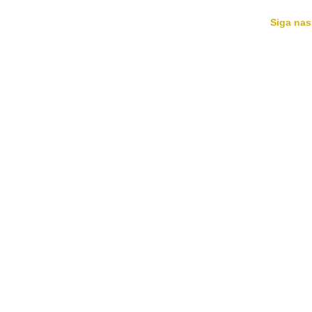
Siga nas
HOME
MÚSICAS
AGENDA
BIO
NOTÍCIAS