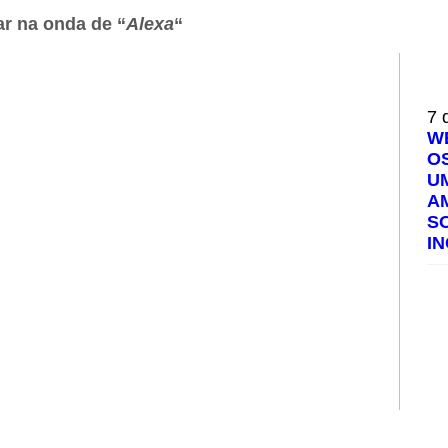
ar na onda de “
Alexa
“
7 
W
O
U
A
S
I