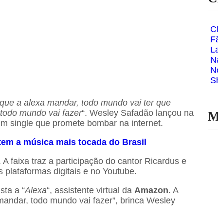
C
F
L
N
N
S
que a alexa mandar, todo mundo vai ter que
 todo mundo vai fazer
“. Wesley Safadão lançou na
M
 um single que promete bombar na internet.
tem a música mais tocada do Brasil
A faixa traz a participação do cantor Ricardus e
s plataformas digitais e no Youtube.
sta a “
Alexa
“, assistente virtual da
Amazon
. A
 mandar, todo mundo vai fazer”, brinca Wesley