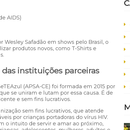
C
de AIDS)
r Wesley Safadão em shows pelo Brasil, o
izar produtos novos, como T-Shirts e
s.
 das instituições parceiras
SeTEAzul (APSA-CE) foi formada em 2015 por
 que se uniram e lutam por essa causa. É de
icente e sem fins lucrativos.
M
ização sem fins lucrativos, que atende
veis por crianças portadoras do vírus HIV.
em o intuito de servir e amar ao próximo,