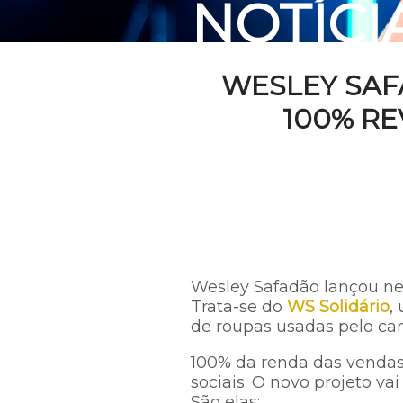
NOTÍCI
WESLEY SAF
100% RE
Wesley Safadão lançou nes
Trata-se do
WS Solidário
,
de roupas usadas pelo ca
100% da renda das vendas d
sociais. O novo projeto va
São elas: