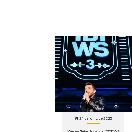
24 de julho de 2025
Wesley Safadão lança “TBT WS