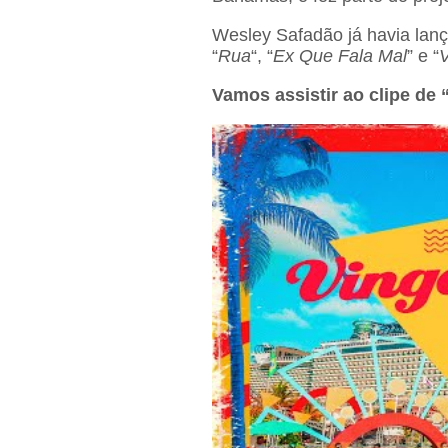
Wesley Safadão já havia lança
“
Rua
“, “
Ex Que Fala Mal
” e “
V
Vamos assistir ao clipe de 