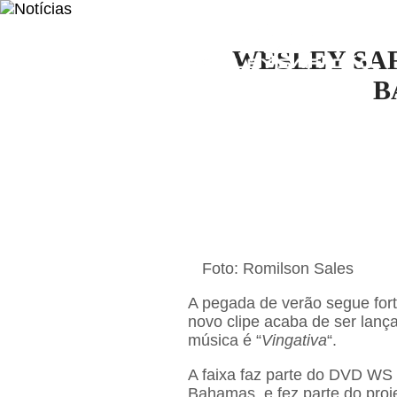
NOTÍCI
WESLEY SA
B
Foto: Romilson Sales
A pegada de verão segue for
novo clipe acaba de ser lanç
música é “
Vingativa
“.
A faixa faz parte do DVD WS 
Bahamas, e fez parte do proj