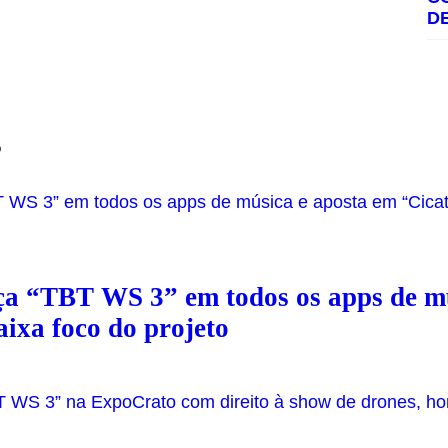
D
s
ça “TBT WS 3” em todos os apps de mú
aixa foco do projeto