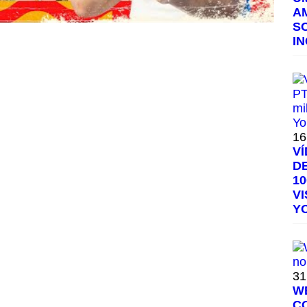
A
S
I
16
V
D
1
V
Y
31
W
C