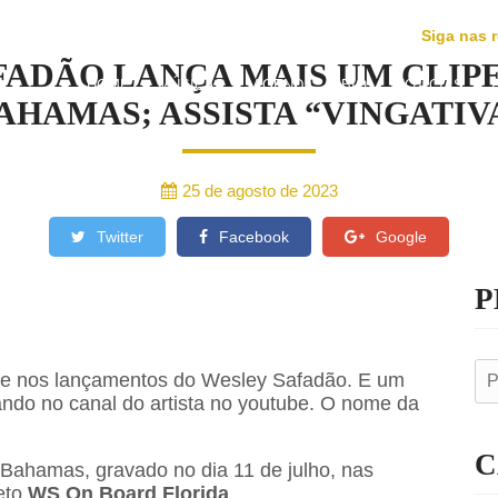
AS
Siga nas 
FADÃO LANÇA MAIS UM CLIPE
HOME
MÚSICAS
AGENDA
BIO
NOTÍCIAS
AHAMAS; ASSISTA “VINGATIV
25 de agosto de 2023
Twitter
Facebook
Google
P
te nos lançamentos do Wesley Safadão. E um
ando no canal do artista no youtube. O nome da
C
Bahamas, gravado no dia 11 de julho, nas
eto
WS On Board Florida
.