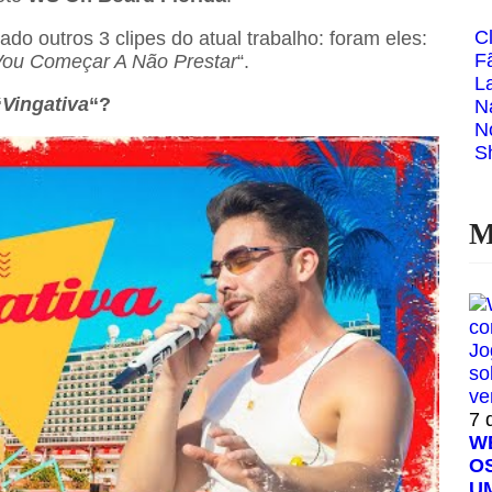
C
do outros 3 clipes do atual trabalho: foram eles:
F
ou Começar A Não Prestar
“.
L
“
Vingativa
“?
N
N
S
M
7 
W
O
U