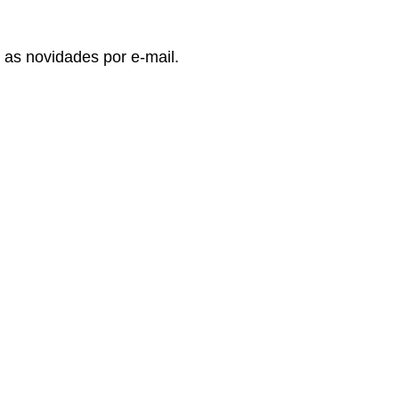
 as novidades por e-mail.
: Autorizo receber informativos do artista, eventos e parcei