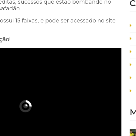
C
néditas, sucessos que estão bombando no
Safadão.
sui 15 faixas, e pode ser acessado no site
ção!
M