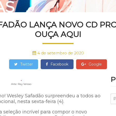
AS
FADÃO LANÇA NOVO CD PR
OUÇA AQUI
4 de setembro de 2020
Twitter
Facebook
Google
P
Arte: Ray Veloso
o! Wesley Safadão surpreendeu a todos ao
onal, nesta sexta-feira (4).
 seleção incrível para compor o novo