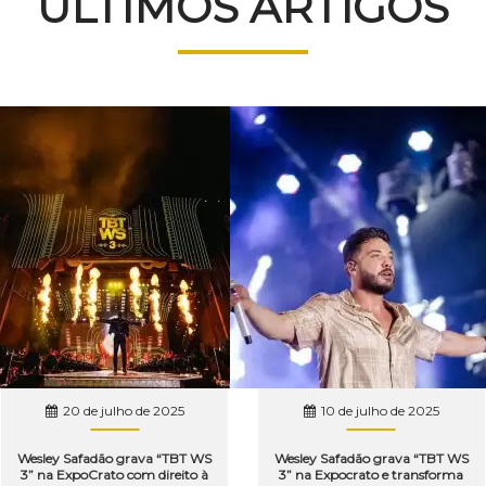
ÚLTIMOS ARTIGOS
20 de julho de 2025
10 de julho de 2025
Wesley Safadão grava “TBT WS
Wesley Safadão grava “TBT WS
3” na ExpoCrato com direito à
3” na Expocrato e transforma