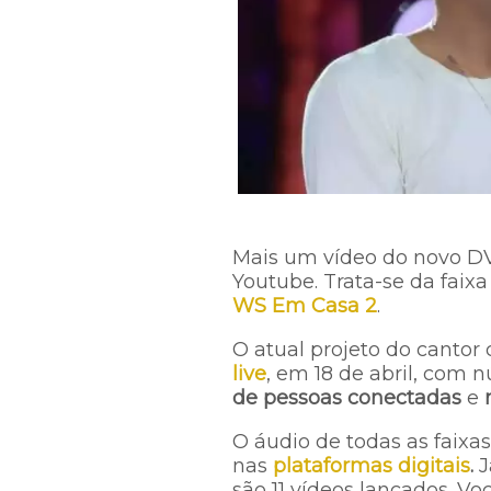
Mais um vídeo do novo DV
Youtube. Trata-se da faixa 
WS Em Casa 2
.
O atual projeto do cantor
live
, em 18 de abril, com
de pessoas conectadas
e
O áudio de todas as faix
nas
plataformas digitais
.
J
são 11 vídeos lançados. V