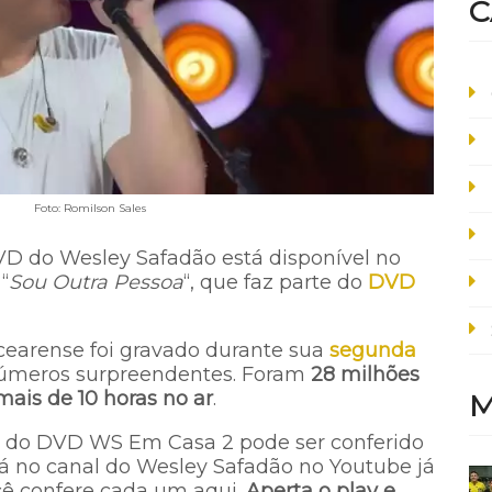
C
Foto: Romilson Sales
D do Wesley Safadão está disponível no
“
Sou Outra Pessoa
“, que faz parte do
DVD
 cearense foi gravado durante sua
segunda
 números surpreendentes. Foram
28 milhões
mais de 10 horas no ar
.
M
as do DVD WS Em Casa 2 pode ser conferido
á no canal do Wesley Safadão no Youtube já
ocê confere cada um aqui.
Aperta o play e