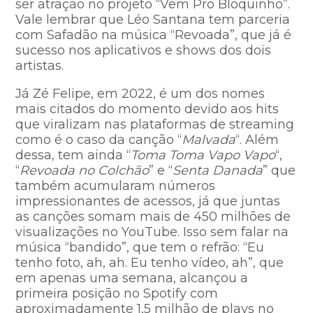
ser atração no projeto “Vem Pro Bloquinho”.
Vale lembrar que Léo Santana tem parceria
com Safadão na música “Revoada”, que já é
sucesso nos aplicativos e shows dos dois
artistas.
Já Zé Felipe, em 2022, é um dos nomes
mais citados do momento devido aos hits
que viralizam nas plataformas de streaming
como é o caso da canção “
Malvada
“. Além
dessa, tem ainda “
Toma Toma Vapo Vapo
“,
“
Revoada no Colchão
” e “
Senta Danada
” que
também acumularam números
impressionantes de acessos, já que juntas
as canções somam mais de 450 milhões de
visualizações no YouTube. Isso sem falar na
música “bandido”, que tem o refrão: “Eu
tenho foto, ah, ah. Eu tenho vídeo, ah”, que
em apenas uma semana, alcançou a
primeira posição no Spotify com
aproximadamente 1,5 milhão de plays no