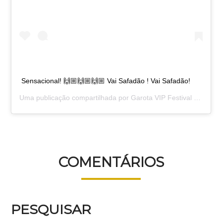
Sensacional! 🙌🏼🙌🏼🙌🏼 Vai Safadão ! Vai Safadão!
Uma publicação compartilhada por
Garota VIP Festival
(@garotavip) em
COMENTÁRIOS
PESQUISAR