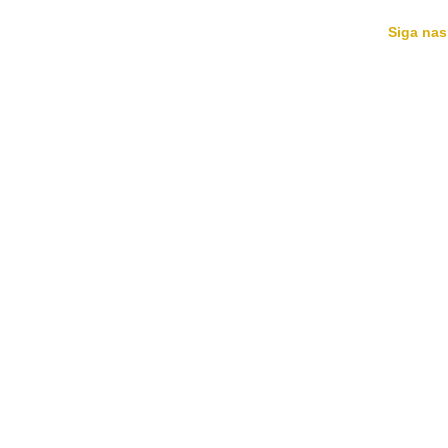
Siga nas
HOME
MÚSICAS
AGENDA
BIO
NOTÍCIAS