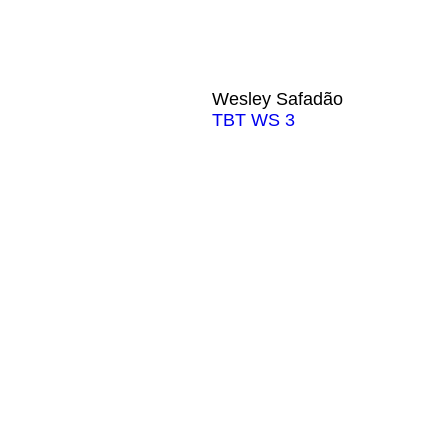
Wesley Safadão
TBT WS 3