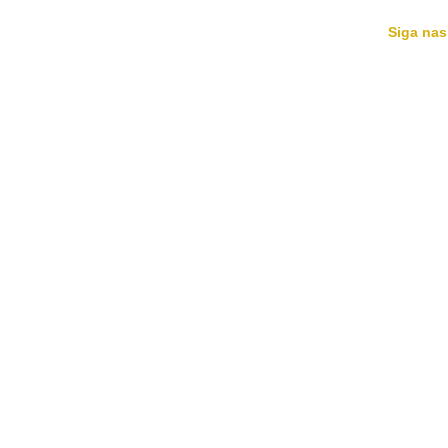
Siga nas
HOME
MÚSICAS
AGENDA
BIO
NOTÍCIAS