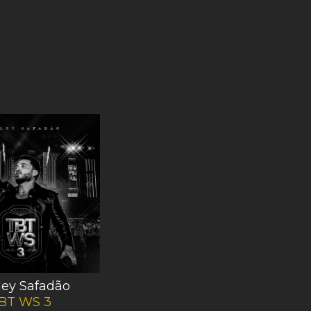
ey Safadão
Wesley Safadão
BT WS 3
Bem-Vindo ao Meu