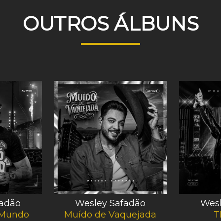
OUTROS ÁLBUNS
fadão
Wesley Safadão
Wesl
 Mundo
Muído de Vaquejada
T