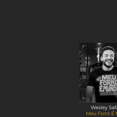
Wesley Safadão &
Wesley Sa
Garota Safada
Meu Forró É