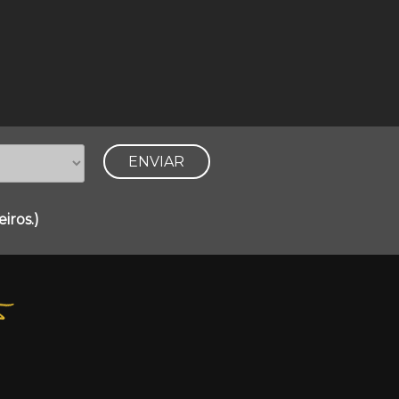
Mundo – Forró &
Vaquejada
iros.)