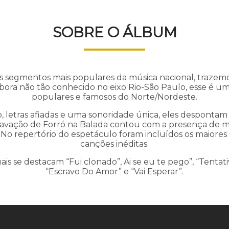
SOBRE O ÁLBUM
 segmentos mais populares da música nacional, trazem
ora não tão conhecido no eixo Rio-São Paulo, esse é um
populares e famosos do Norte/Nordeste.
, letras afiadas e uma sonoridade única, eles despont
gravação de Forró na Balada contou com a presença de m
l. No repertório do espetáculo foram incluídos os maior
canções inéditas.
uais se destacam “Fui clonado”, Ai se eu te pego”, “Tentat
“Escravo Do Amor” e “Vai Esperar”.