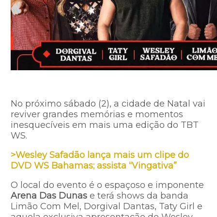
No próximo sábado (2), a cidade de Natal vai
reviver grandes memórias e momentos
inesquecíveis em mais uma edição do TBT
WS.
>Wesley Safadão lança mais um clipe do
DVD WS Bahamas; assista “Vingativa”
O local do evento é o espaçoso e imponente
Arena Das Dunas
e terá shows da banda
Limão Com Mel, Dorgival Dantas, Taty Girl e
aquela exclusiva apresentação do Wesley