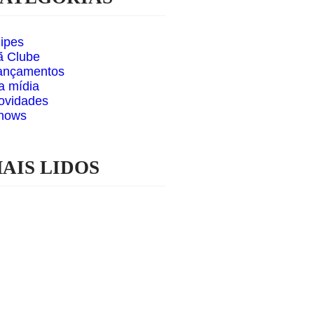
lipes
ã Clube
ançamentos
a mídia
ovidades
hows
AIS LIDOS