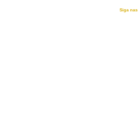
Siga nas
HOME
MÚSICAS
AGENDA
BIO
NOTÍCIAS