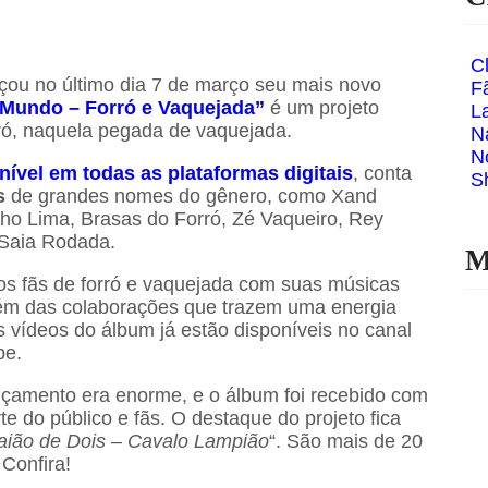
C
çou no último dia 7 de março seu mais novo
F
Mundo – Forró e Vaquejada”
é um projeto
L
ró, naquela pegada de vaquejada.
N
N
nível em todas as plataformas digitais
, conta
S
s
de grandes nomes do gênero, como Xand
ho Lima, Brasas do Forró, Zé Vaqueiro, Rey
 Saia Rodada.
M
os fãs de forró e vaquejada com suas músicas
lém das colaborações que trazem uma energia
s vídeos do álbum já estão disponíveis no canal
be.
nçamento era enorme, e o álbum foi recebido com
e do público e fãs. O destaque do projeto fica
ião de Dois – Cavalo Lampião
“. São mais de 20
 Confira!